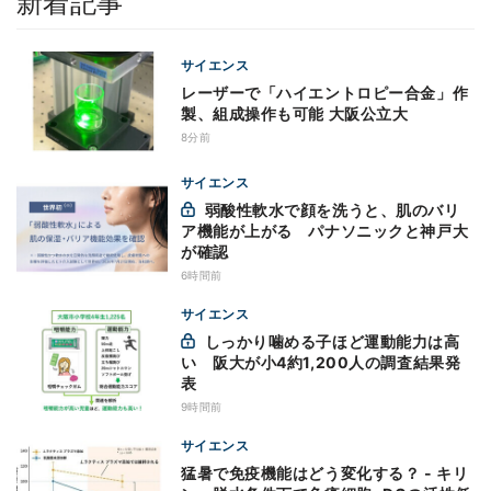
新着記事
サイエンス
レーザーで「ハイエントロピー合金」作
製、組成操作も可能 大阪公立大
8分前
サイエンス
弱酸性軟水で顔を洗うと、肌のバリ
ア機能が上がる パナソニックと神戸大
が確認
6時間前
サイエンス
しっかり噛める子ほど運動能力は高
い 阪大が小4約1,200人の調査結果発
表
9時間前
サイエンス
猛暑で免疫機能はどう変化する？ - キリ