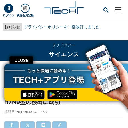
ログイン
新規会員登録
お知らせ
プライバシーポリシーを一部改訂しました
テクノロジー
サイエンス
CLOSE
TECH+
テクノロジー
サイエンス
ST、ラボ・オン・チップで鳥インフルエンザH7N9型の検出に成功
ST、ラボ・オン・チップで鳥インフルエンザ
H7N9型の検出に成功
掲載日
2013/04/24 11:58