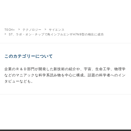
TECH+
テクノロジー
サイエンス
ST、ラボ・オン・チップで鳥インフルエンザH7N9型の検出に成功
このカテゴリーについて
企業のＲ＆Ｄ部門が開発した新技術の紹介や、宇宙、生命工学、物理学
などのマニアックな科学系読み物を中心に構成。話題の科学者へのイン
タビューなども。