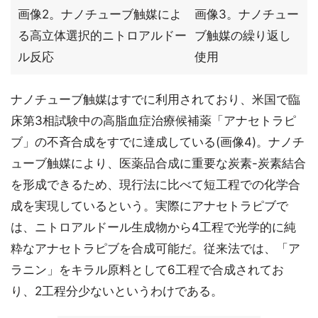
画像2。ナノチューブ触媒によ
画像3。ナノチュー
る高立体選択的ニトロアルドー
ブ触媒の繰り返し
ル反応
使用
ナノチューブ触媒はすでに利用されており、米国で臨
床第3相試験中の高脂血症治療候補薬「アナセトラピ
ブ」の不斉合成をすでに達成している(画像4)。ナノチ
ューブ触媒により、医薬品合成に重要な炭素-炭素結合
を形成できるため、現行法に比べて短工程での化学合
成を実現しているという。実際にアナセトラピブで
は、ニトロアルドール生成物から4工程で光学的に純
粋なアナセトラピブを合成可能だ。従来法では、「ア
ラニン」をキラル原料として6工程で合成されてお
り、2工程分少ないというわけである。