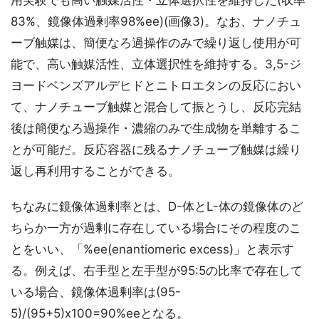
用実験でも高い触媒活性・立体選択性を維持した(収率
83%、鏡像体過剰率98%ee)(画像3)。なお、ナノチュ
ーブ触媒は、簡便なろ過操作のみで繰り返し使用が可
能で、高い触媒活性、立体選択性を維持する。3,5-ジ
ヨードベンズアルデヒドとニトロエタンの反応におい
て、ナノチューブ触媒と混合して振とうし、反応完結
後は簡便なろ過操作・濃縮のみで生成物を単離するこ
とが可能だ。反応容器に残るナノチューブ触媒は繰り
返し再利用することができる。
ちなみに鏡像体過剰率とは、D-体とL-体の鏡像体のど
ちらか一方が過剰に存在している場合にその程度のこ
とをいい、「%ee(enantiomeric excess)」と表示す
る。例えば、右手型と左手型が95:5の比率で存在して
いる場合、鏡像体過剰率は(95-
5)/(95+5)x100=90%eeとなる。