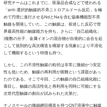
研究チームはこれまでに、医薬品合成などで使われる
「anti-選択的触媒的不斉ニトロアルドール反応」を極
めて円滑に進行させるNdとNaを含む協奏機能型不斉
触媒を開発していた。この触媒は、前述した反応で世
界最高性能の触媒能力を持ち、さらに「自己組織化」
(複数の分子、金属イオンの混合物が自発的に会合を起
こして規則的な高次構造を構築する現象)により不溶化
して機能するという特徴も持つ。
しかし、この不溶性触媒の粒径は非常に微細かつ安定
性も低いため、触媒の再利用が困難という課題があっ
たのである。そこで今回、この触媒の自己組織化能に
着目し、触媒の高活性化と再利用を同時に可能にする
次世代型触媒の創出が試みられた次第だ。
ナノスケールの微細網目構造を持つCNT溶液中に触媒