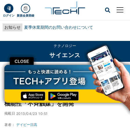
ログイン
新規会員登録
お知らせ
夏季休業期間のお問い合わせについて
テクノロジー
サイエンス
CLOSE
TECH+
テクノロジー
サイエンス
JSTとIMC、CNTを利用した再利用可能な高機能性「不斉触媒」を開発
JSTとIMC、CNTを利用した再利用可能な高
機能性「不斉触媒」を開発
掲載日
2013/04/23 10:51
著者：
デイビー日高