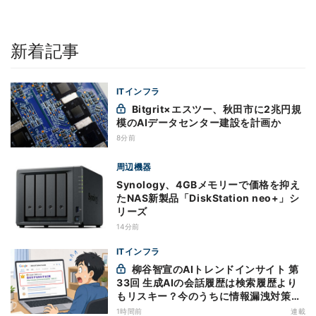
新着記事
ITインフラ
Bitgrit×エスツー、秋田市に2兆円規
模のAIデータセンター建設を計画か
8分前
周辺機器
Synology、4GBメモリーで価格を抑え
たNAS新製品「DiskStation neo+」シ
リーズ
14分前
ITインフラ
柳谷智宣のAIトレンドインサイト 第
33回 生成AIの会話履歴は検索履歴より
もリスキー？今のうちに情報漏洩対策を
万全にしておこう
1時間前
連載