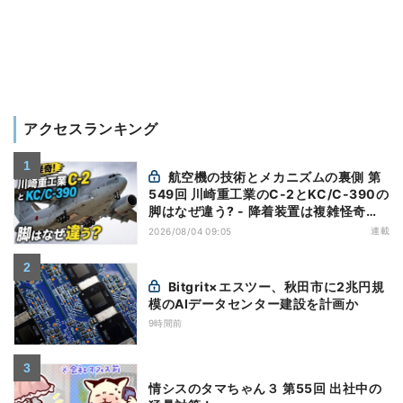
アクセスランキング
航空機の技術とメカニズムの裏側 第
549回 川崎重工業のC-2とKC/C-390の
脚はなぜ違う? - 降着装置は複雑怪奇
(5)|軍用輸送機(10)
連載
2026/08/04 09:05
Bitgrit×エスツー、秋田市に2兆円規
模のAIデータセンター建設を計画か
9時間前
情シスのタマちゃん３ 第55回 出社中の