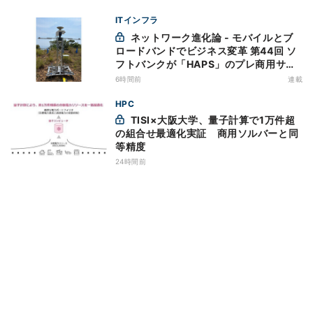
ITインフラ
ネットワーク進化論 - モバイルとブ
ロードバンドでビジネス変革 第44回 ソ
フトバンクが「HAPS」のプレ商用サー
ビス開始を表明、本格的な商用展開のめ
6時間前
連載
どは
HPC
TISI×大阪大学、量子計算で1万件超
の組合せ最適化実証 商用ソルバーと同
等精度
24時間前