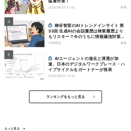
猛暑対策！
連載
2026/08/05 11:00
柳谷智宣のAIトレンドインサイト 第
33回 生成AIの会話履歴は検索履歴より
もリスキー？今のうちに情報漏洩対策を
万全にしておこう
10時間前
連載
AIエージェントの進化と浸透が加
速、日本のデジタルワークプレース・ハ
イプサイクルをガートナーが発表
2026/08/05 15:22
ランキングをもっと見る
もっと見る