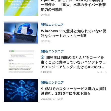
一部停止 「重大」水準のサイバー攻撃
能力の可能性
2時間前
開発/エンジニア
Windows 11で意外と知られていない便
利なショートカットキー6選
3時間前
開発/エンジニア
開発者は時間のほとんどをコードを
書くことに費やしていない？ソフトウェ
アエンジニアリングにおけるAIの8つの
神話への賛否
24時間前
レポート
開発/エンジニア
生成AIでカスタマーサービス職の人員削
減進む、2030年に半減予測も
2026/08/07 12:54