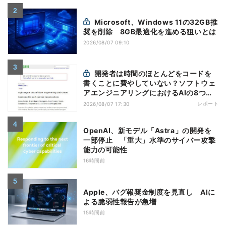
Microsoft、Windows 11の32GB推
奨を削除 8GB最適化を進める狙いとは
2026/08/07 09:10
開発者は時間のほとんどをコードを
書くことに費やしていない？ソフトウェ
アエンジニアリングにおけるAIの8つの
神話への賛否
レポート
2026/08/07 17:30
OpenAI、新モデル「Astra」の開発を
一部停止 「重大」水準のサイバー攻撃
能力の可能性
16時間前
Apple、バグ報奨金制度を見直し AIに
よる脆弱性報告が急増
15時間前