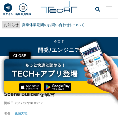
ログイン
新規会員登録
お知らせ
夏季休業期間のお問い合わせについて
企業IT
開発/エンジニア
CLOSE
TECH+
企業IT
開発/エンジニア
NetBeans IDE 7.2公開 - FindbugやJavaFX Scene Builderを統合
NetBeans IDE 7.2公開 - FindbugやJavaFX
Scene Builderを統合
掲載日
2012/07/26 09:17
著者：
後藤大地