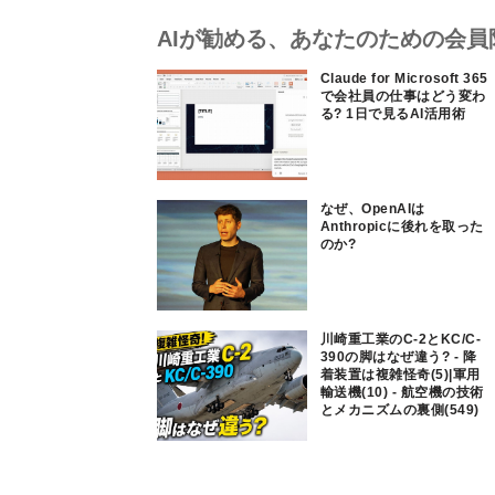
AIが勧める、あなたのための会員
Claude for Microsoft 365
で会社員の仕事はどう変わ
る? 1日で見るAI活用術
なぜ、OpenAIは
Anthropicに後れを取った
のか?
川崎重工業のC-2とKC/C-
390の脚はなぜ違う? - 降
着装置は複雑怪奇(5)|軍用
輸送機(10) - 航空機の技術
とメカニズムの裏側(549)