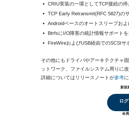
CRIU実装の一環としてTCP接続の
TCP Early Retransmit(RFC 5827
Androidベースのオートスリープ
BtrfsにI/O障害の統計情報サポート
FireWireおよびUSB経由でのSCSI
その他にもドライバやアーキテクチャ固
ットワーク、ファイルシステム周りに改良が
詳細についてはリリースノートが
参考
に
新規
ログ
会員