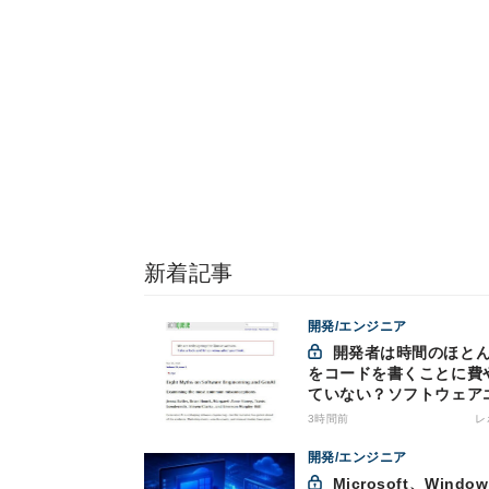
新着記事
開発/エンジニア
開発者は時間のほとんど
をコードを書くことに費
ていない？ソフトウェア
ジニアリングにおけるAI
3時間前
レ
つの神話への賛否
開発/エンジニア
Microsoft、Windows