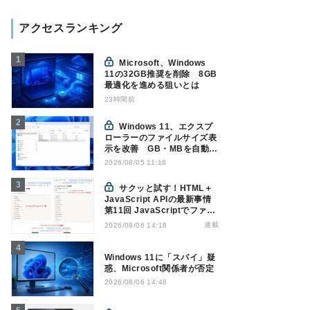
アクセスランキング
Microsoft、Windows
11の32GB推奨を削除 8GB
最適化を進める狙いとは
23時間前
Windows 11、エクスプ
ローラーのファイルサイズ表
示を改善 GB・MBを自動表
示へ
2026/08/05 11:16
サクッと試す！HTML＋
JavaScript APIの最新事情
第11回 JavaScriptでファイ
ル管理！Origin Private File
連載
2026/08/06 14:18
Systemを活用する
Windows 11に「スパイ」疑
惑、Microsoft関係者が否定
2026/08/06 14:48