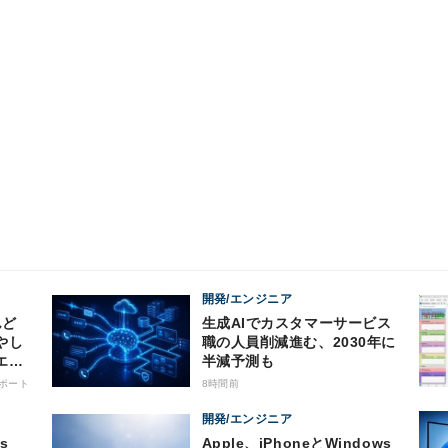
開発/エンジニア
生成AIでカスタマーサービス
やし
職の人員削減進む、2030年に
エン
半減予測も
の8
ポート
8時間前
開発/エンジニア
Apple、iPhoneとWindows