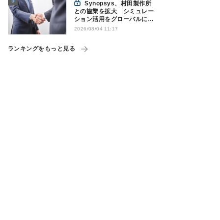
Synopsys、村田製作所
との協業を拡大 シミュレー
ション活用をグローバルに支
援
2026/08/04 11:17
ランキングをもっと見る