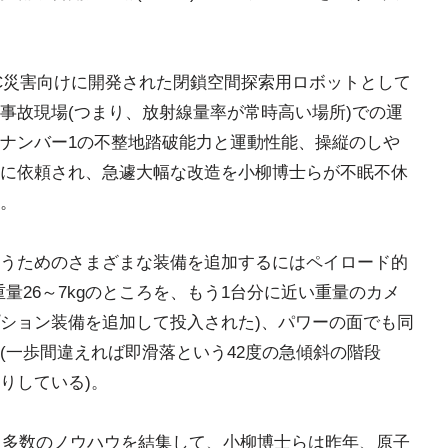
NBC災害向けに開発された閉鎖空間探索用ロボットとして
事故現場(つまり、放射線量率が常時高い場所)での運
ナンバー1の不整地踏破能力と運動性能、操縦のしや
に依頼され、急遽大幅な改造を小柳博士らが不眠不休
。
うためのさまざまな装備を追加するにはペイロード的
量26～7kgのところを、もう1台分に近い重量のカメ
ション装備を追加して投入された)、パワーの面でも同
(一歩間違えれば即滑落という42度の急傾斜の階段
りしている)。
れた多数のノウハウを結集して、小柳博士らは昨年、原子