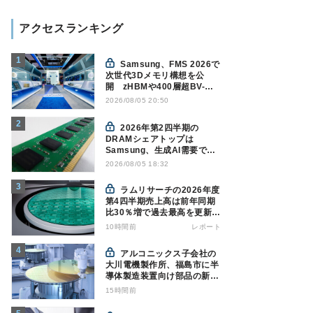
アクセスランキング
Samsung、FMS 2026で
次世代3Dメモリ構想を公
開 zHBMや400層超BV-
NANDを披露
2026/08/05 20:50
2026年第2四半期の
DRAMシェアトップは
Samsung、生成AI需要で競
争構図に変化
2026/08/05 18:32
Counterpoint調べ
ラムリサーチの2026年度
第4四半期売上高は前年同期
比30％増で過去最高を更新、
NAND関連が好調
10時間前
レポート
アルコニックス子会社の
大川電機製作所、福島市に半
導体製造装置向け部品の新工
場建設を決定
15時間前