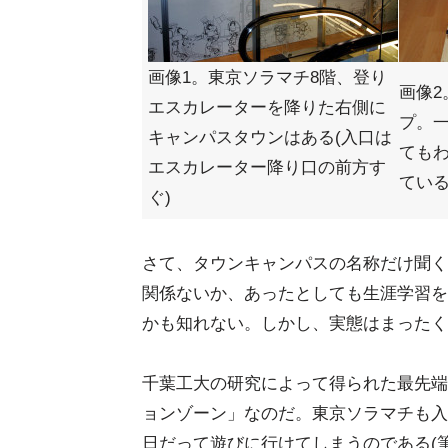
画像1。東京ソラマチ8階、登り
画像2
エスカレーターを降りた右側に
プ。一
キャンパスタウンはある(入口は
ても
エスカレーター降り口の前方す
てい
ぐ)
さて、タウンキャンパスの名称だけ聞く
関係ないか、あったとしても生涯学習を
かも知れない。しかし、実態はまったく
千葉工大の研究によって得られた最先端
ョンゾーン」なのだ。東京ソラマチも入
日だって遊びに行けてしまうのである(