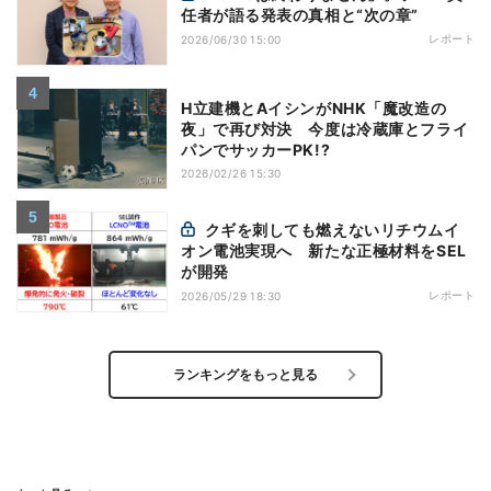
任者が語る発表の真相と“次の章”
レポート
2026/06/30 15:00
H立建機とAイシンがNHK「魔改造の
夜」で再び対決 今度は冷蔵庫とフライ
パンでサッカーPK!?
2026/02/26 15:30
クギを刺しても燃えないリチウムイ
オン電池実現へ 新たな正極材料をSEL
が開発
レポート
2026/05/29 18:30
ランキングをもっと見る