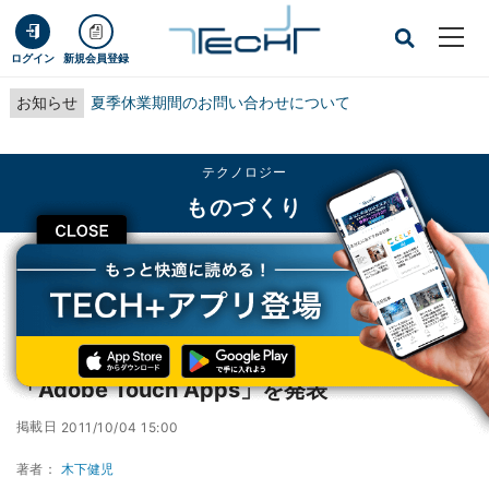
ログイン
新規会員登録
お知らせ
夏季休業期間のお問い合わせについて
テクノロジー
ものづくり
CLOSE
TECH+
テクノロジー
ものづくり
アドビ、6種類のタブレットアプリを含む「Adobe Touch Apps」を発表
アドビ、6種類のタブレットアプリを含む
「Adobe Touch Apps」を発表
掲載日
2011/10/04 15:00
著者：
木下健児