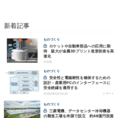
新着記事
ものづくり
ロケットや自動車部品への応用に期
待 阪大が金属3Dプリント造形技術を高
速化
10分前
ものづくり
安全性と電磁耐性を確保するための
設計 - 産業用PCのインターフェースに
安全絶縁を適用する
レポート
2026/08/06 06:00
ものづくり
三菱電機、データセンター冷却機器
の製造工場を米国で設立 約48億円投資