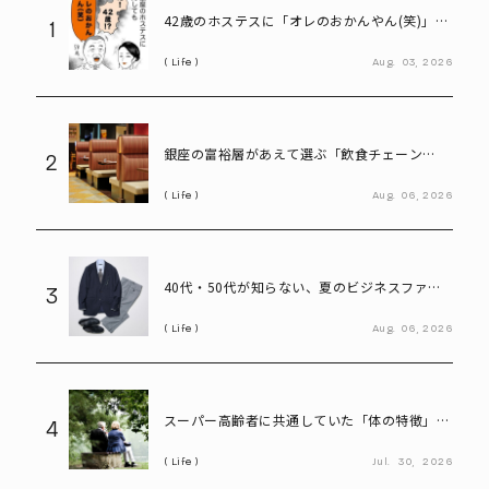
42歳のホステスに「オレのおかんやん(笑)」と
1
言ってしまう58歳
Life
Aug.
03,
2026
銀座の富裕層があえて選ぶ「飲食チェーン
2
店」。高級レストランにはない“価値”とは
Life
Aug.
06,
2026
40代・50代が知らない、夏のビジネスファッ
3
ション「残念な共通点」と改善ポイント
Life
Aug.
06,
2026
スーパー高齢者に共通していた「体の特徴」と
4
は? 慶應大研究で判明した長寿の秘密
Life
Jul.
30,
2026