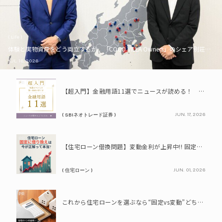
( Life )
体験と実物資産をどう両立するか。「COCO VILLA Owners」のシェア別荘とい
JUL. 16, 2026
PR
【超入門】金融用語11選でニュースが読める！ 知識ゼロからの賢い資産の育て方
JUN. 17, 2026
( SBIネオトレード証券 )
PR
【住宅ローン借換問題】変動金利が上昇中!! 固定に借り換えるなら今が正解って本当? シミュレーションで比較してみよう
JUN. 01, 2026
( 住宅ローン )
PR
これから住宅ローンを選ぶなら“固定vs変動”どちらが正解? 9割が利用したいと答えた「いま決めなくてもいい」ローンとは!?