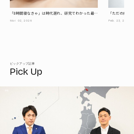
「8時間寝なきゃ」は時代遅れ、研究でわかった最
「ただの疲れ」
も病気の死亡率を下げる睡眠時間とは
床時のサイン"
Mar.
02,
2026
Feb.
23,
2026
ピックアップ記事
Pick Up
PR