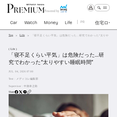
Powered by
Car
Watch
Money
Life
PR
住宅ロー
Top
Life
「寝不足くらい平気」は危険だった…研究でわかった“太りやすい睡
Car
Watch
Money
Life
( Life )
1303
1030
1265
2342
「寝不足くらい平気」は危険だった…研
究でわかった“太りやすい睡眠時間”
PR
JUL. 04, 2026 07:00
住宅ローン
364
Text :
メディコレ編集部
SBIネオトレード証券
27
Supervisor :
中路幸之助
Share
All Articles
特集&連載記事