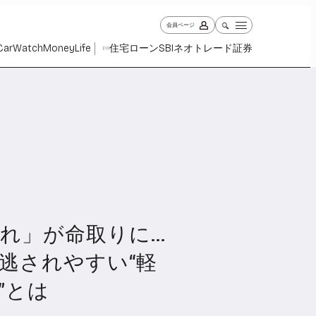
会員ページ
Car
Watch
Money
Life
住宅ローン
SBIネオトレード証券
PR
れ」が命取りに…
ch
Money
Life
1027
1260
2338
逃されやすい“軽
”とは