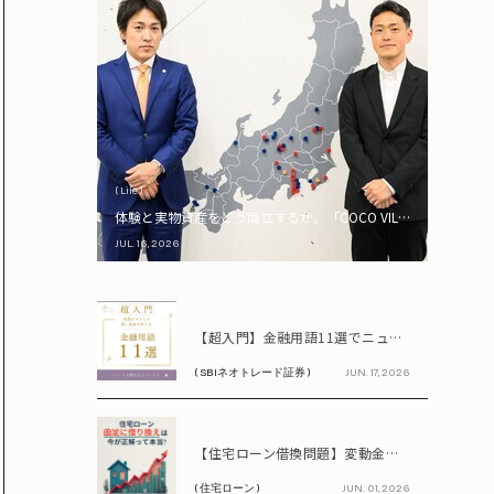
( Life )
体験と実物資産をどう両立するか。「COCO VILLA Owners
JUL. 16, 2026
PR
【超入門】金融用語11選でニュースが読める！ 知識ゼロからの賢い資産の育て方
( SBIネオトレード証券 )
JUN. 17, 2026
PR
【住宅ローン借換問題】変動金利が上昇中!! 固定に借り換えるなら今が正解って本当? シミュレーションで比較してみよう
( 住宅ローン )
JUN. 01, 2026