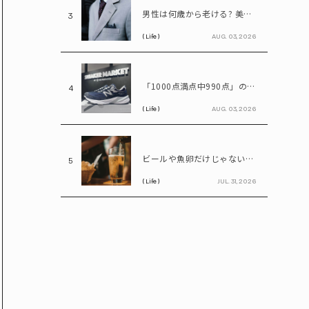
男性は何歳から老ける? 美容医療の医師が語る「老化の初期サイン」
3
( Life )
AUG. 03, 2026
「1000点満点中990点」のスニーカー? ニューバランス「990」が名作と呼ばれる理由
4
( Life )
AUG. 03, 2026
ビールや魚卵だけじゃない…尿酸値を上げる「食べ物・飲み物」とは? 医師が警鐘
5
( Life )
JUL. 31, 2026