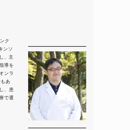
インク
キンソ
し、主
指導を
オンラ
でもあ
し、患
療で選