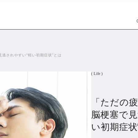
逃されやすい“軽い初期症状”とは
( Life )
「ただの疲
Car
Wat
1299
脳梗塞で見
い初期症状
PR