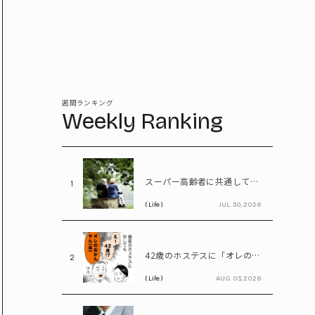
週間ランキング
Weekly Ranking
スーパー高齢者に共通していた「体の特徴」とは? 慶應大研究で判明した長寿の秘密
1
( Life )
JUL. 30, 2026
42歳のホステスに「オレのおかんやん(笑)」と言ってしまう58歳
2
( Life )
AUG. 03, 2026