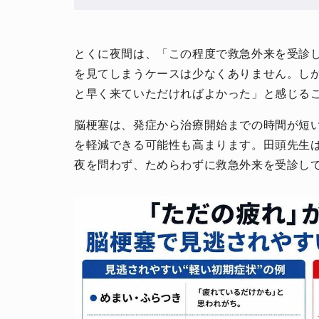
とくに夜間は、「この程度で救急外来を受診
を見てしまうケースは少なくありません。し
と早く来ていただければよかった」と感じる
脳梗塞は、発症から治療開始までの時間が短
人生と暮らしを豊かに楽しむ上質な体験。
を軽減できる可能性も高まります。田頭先生
夜を問わず、ためらわずに救急外来を受診し