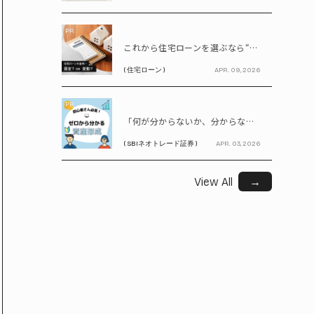
PR
これから住宅ローンを選ぶなら“固定vs変動”どちらが正解? 9割が利用したいと答えた「いま決めなくてもいい」ローンとは!?
( 住宅ローン )
APR. 09, 2026
PR
「何が分からないか、分からない」から卒業！ SBIネオトレード証券で学ぶ、はじめての資産形成
( SBIネオトレード証券 )
APR. 03, 2026
View All
→