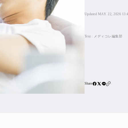
住宅ロー
SBIネ
Updated MAY. 22, 2026 13:
All Articles
Text :
メディコレ編集部
特集&連載記事
Featur
Series
Share