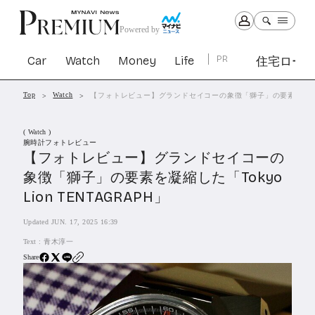
Powered by
Car
Watch
Money
Life
PR
住宅ロー
Top
Watch
【フォトレビュー】グランドセイコーの象徴「獅子」の要素を凝縮した「To
Car
Watch
Money
Life
( Watch )
1303
1030
1265
2342
腕時計フォトレビュー
【フォトレビュー】グランドセイコーの
象徴「獅子」の要素を凝縮した「Tokyo
PR
Lion TENTAGRAPH」
住宅ローン
364
SBIネオトレード証券
Updated JUN. 17, 2025 16:39
27
Text :
青木淳一
Share
All Articles
特集&連載記事