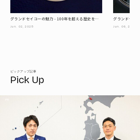
グランドセイコーの魅力 - 100年を超える歴史を持
グランドセイ
つ日本の時計作り、その中で培われた世界最高峰の
表現されてい
Jun.
02,
2025
Jun.
06,
2025
独自技術と唯一無二の繊細なデザイン
ピックアップ記事
Pick Up
PR