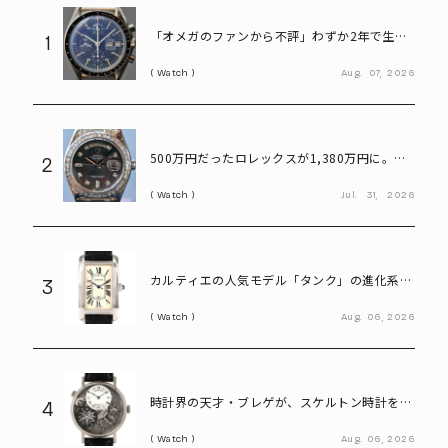
「オメガのファンから不評」わずか2年で生産
1
終了も、今や380万円の希少モデル。“幻のス
Watch
Aug.
07,
2026
ピードマスター”とは
500万円だったロレックスが1,380万円に。プ
2
ラチナ×ダイヤが輝く「パールマスター」
Watch
Jul.
31,
2026
カルティエの人気モデル「タンク」の進化系。
3
40代メンズが選びたい「タンクアメリカンLM
Watch
Aug.
06,
2026
WG」
時計界の天才・ブレゲが、スケルトン時計を贈
4
った歴史上の人物は誰?
Watch
Aug.
06,
2026