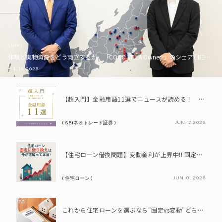
( Life )
体験と実物資産をどう両立するか。「COCO VILLA Owners」のシェア別荘とい
JUL. 16, 2026
PR
【超入門】金融用語11選でニュースが読める！ 知識ゼロからの賢い資産の育て方
JUN. 17, 2026
( SBIネオトレード証券 )
PR
【住宅ローン借換問題】変動金利が上昇中!! 固定に借り換えるなら今が正解って本当? シミュレーションで比較してみよう
JUN. 01, 2026
( 住宅ローン )
PR
これから住宅ローンを選ぶなら“固定vs変動”どちらが正解? 9割が利用したいと答えた「いま決めなくてもいい」ローンとは!?