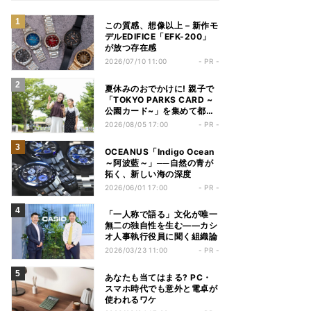
この質感、想像以上 – 新作モ
デルEDIFICE「EFK-200」
が放つ存在感
2026/07/10 11:00
- PR -
夏休みのおでかけに! 親子で
「TOKYO PARKS CARD ~
公園カード~」を集めて都立
公園巡りを楽しもう
2026/08/05 17:00
- PR -
OCEANUS「Indigo Ocean
～阿波藍～」──自然の青が
拓く、新しい海の深度
2026/06/01 17:00
- PR -
「一人称で語る」文化が唯一
無二の独自性を生む――カシ
オ人事執行役員に聞く組織論
2026/03/23 11:00
- PR -
あなたも当てはまる? PC・
スマホ時代でも意外と電卓が
使われるワケ