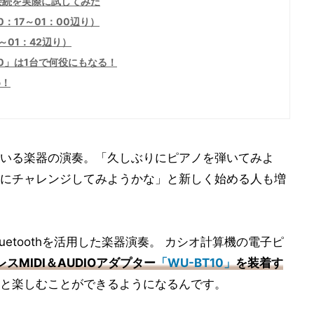
接続を実際に試してみた
：17～01：00辺り）
～01：42辺り）
00」は1台で何役にもなる！
め！
いる楽器の演奏。「久しぶりにピアノを弾いてみよ
にチャレンジしてみようかな」と新しく始める人も増
etoothを活用した楽器演奏。 カシオ計算機の電子ピ
スMIDI＆AUDIOアダプター
「WU-BT10」
を装着す
と楽しむことができるようになるんです。