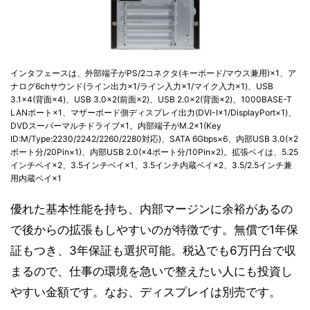
インタフェースは、外部端子がPS/2コネクタ(キーボード/マウス兼用)×1、ア
ナログ6chサウンド(ライン出力×1/ライン入力×1/マイク入力×1)、USB
3.1×4(背面×4)、USB 3.0×2(前面×2)、USB 2.0×2(背面×2)、1000BASE-T
LANポート×1、マザーボード側ディスプレイ出力(DVI-I×1/DisplayPort×1)、
DVDスーパーマルチドライブ×1。内部端子がM.2×1(Key
ID:M/Type:2230/2242/2260/2280対応)、SATA 6Gbps×6、内部USB 3.0(×2
ポート分/20Pin×1)、内部USB 2.0(×4ポート分/10Pin×2)。拡張ベイは、5.25
インチベイ×2、3.5インチベイ×1、3.5インチ内蔵ベイ×2、3.5/2.5インチ兼
用内蔵ベイ×1
優れた基本性能を持ち、内部マージンに余裕があるの
で後からの拡張もしやすいのが特徴です。無償で1年保
証もつき、3年保証も選択可能。税込でも6万円台で収
まるので、仕事の環境を急いで整えたい人にも投資し
やすい金額です。なお、ディスプレイは別売です。