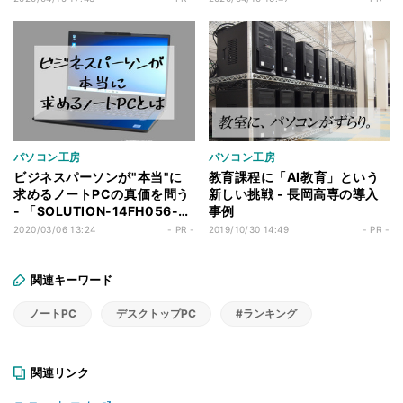
もおすすめ】
パソコン工房
パソコン工房
ビジネスパーソンが"本当"に
教育課程に「AI教育」という
求めるノートPCの真価を問う
新しい挑戦 - 長岡高専の導入
- 「SOLUTION-14FH056-
事例
i5-UCDX」
2020/03/06 13:24
- PR -
2019/10/30 14:49
- PR -
関連キーワード
ノートPC
デスクトップPC
#ランキング
関連リンク