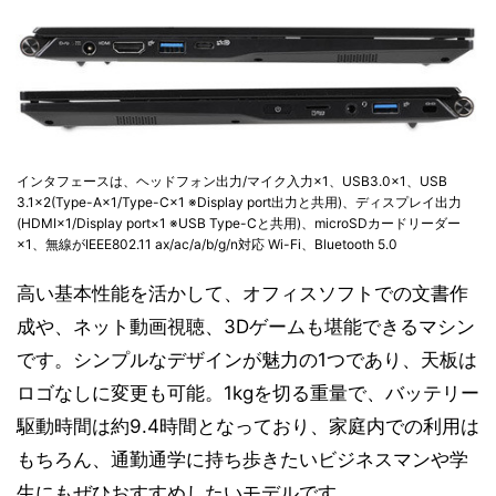
インタフェースは、ヘッドフォン出力/マイク入力×1、USB3.0×1、USB
3.1×2(Type-A×1/Type-C×1 ※Display port出力と共用)、ディスプレイ出力
(HDMI×1/Display port×1 ※USB Type-Cと共用)、microSDカードリーダー
×1、無線がIEEE802.11 ax/ac/a/b/g/n対応 Wi-Fi、Bluetooth 5.0
高い基本性能を活かして、オフィスソフトでの文書作
成や、ネット動画視聴、3Dゲームも堪能できるマシン
です。シンプルなデザインが魅力の1つであり、天板は
ロゴなしに変更も可能。1kgを切る重量で、バッテリー
駆動時間は約9.4時間となっており、家庭内での利用は
もちろん、通勤通学に持ち歩きたいビジネスマンや学
生にもぜひおすすめしたいモデルです。