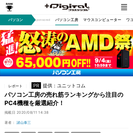
ン / イベント
パソコン
パソコン工房
マウスコンピューター
ワ
Sponsored
PR
提供：ユニットコム
レポート
パソコン工房の売れ筋ランキングから注目の
PC4機種を厳選紹介！
掲載日
2020/08/11 14:38
著者：
諸山泰三