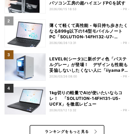
パソコン工房の超ハイエンドPCを試す
2026/06/15 18:53
- PR -
薄くて軽くて高性能 - 毎日持ち歩きたく
なる899g以下の14型モバイルノート
PC「SOLUTION-14FH132-U7-
UCSX」
2026/06/26 13:31
- PR -
LEVELθ(シータ)に新ボディ色「パステ
ルグレー」が登場！ デザインも性能も
妥協しないしたくない人に「iiyama PC
LEVEL-M1AM-R77-RKX」
2026/03/26 08:00
- PR -
1kg切りの軽量でAIが使いたいならコ
レ！ 「SOLUTION-14FH131-U5-
UCFX」を徹底レビュー
2026/03/12 13:32
- PR -
ランキングをもっと見る