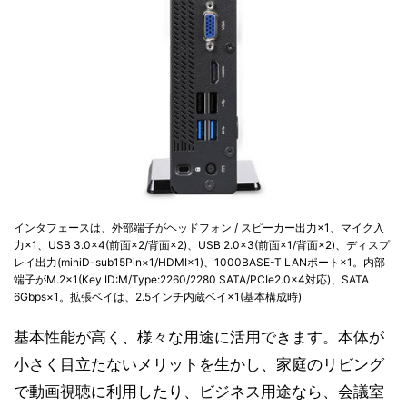
インタフェースは、外部端子がヘッドフォン / スピーカー出力×1、マイク入
力×1、USB 3.0×4(前面×2/背面×2)、USB 2.0×3(前面×1/背面×2)、ディスプ
レイ出力(miniD-sub15Pin×1/HDMI×1)、1000BASE-T LANポート×1。内部
端子がM.2×1(Key ID:M/Type:2260/2280 SATA/PCIe2.0×4対応)、SATA
6Gbps×1。拡張ベイは、2.5インチ内蔵ベイ×1(基本構成時)
基本性能が高く、様々な用途に活用できます。本体が
小さく目立たないメリットを生かし、家庭のリビング
で動画視聴に利用したり、ビジネス用途なら、会議室