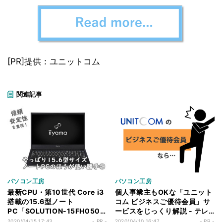
[PR]提供：ユニットコム
関連記事
パソコン工房
パソコン工房
最新CPU・第10世代 Core i3
個人事業主もOKな「ユニット
搭載の15.6型ノート
コム ビジネスご優待会員」サ
PC「SOLUTION-15FH050-
ービスをじっくり解説 - テレ
i3-UCEL」 - 【テレワークに
ワーク関連製品も多数用意！
2020/04/15 17:43
- PR -
2020/04/10 16:47
- PR -