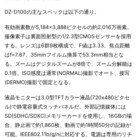
DZ-D100の主なスペックは以下の通り。
有効画素数が5,184×3,888ピクセルの約2,016万画素。
撮像素子は裏面照射型の1/2.3型CMOSセンサーを採用
する。レンズは6群9枚構成で、F値は3.33。焦点距離
はf=7.67、35mmフイルム換算で53.3mm相当とな
る。ズームはデジタルズームが8倍で、ズーム分解能は
0.1倍。ISO感度は通常(NORMAL)撮影でオート、接写
(DERMO)撮影で固定となる。
液晶モニターは3.0型TFTカラー液晶(720x480ピクセ
ル)で静電容量式タッチパネルだ。外部記憶媒体には
SD(SDHC/SDXC)メモリーカードを使用し、16GBの場
合、静止画で約1,860枚、動画で約1時間50分の記録が
可能。IEEE802.11b/g/nに対応する。電源は専用のリチ