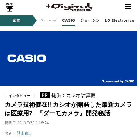
ジタルコンテンツ
家電
CASIO
ジョーシン
LG Electronics
Sponsored
PR
提供：カシオ計算機
インタビュー
カメラ技術健在!! カシオが開発した最新カメラ
は医療用? -『ダーモカメラ』開発秘話
掲載日
2019/07/11 15:24
著者：
諸山泰三