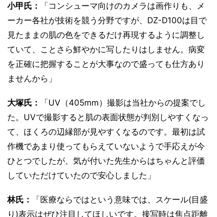
小甲氏：
「コンシューマ向けのカメラは画作りも、メ
ーカー各社が技術を競う分野ですが、DZ-D100は目で
見たままの肌の色をできるだけ再現するように調整し
ていて、ことさら鮮やかに写したりはしません。病変
を正確に把握することが大事なので盛っても仕方あり
ませんから」
大塚氏：
「UV（405mm）撮影は当社からの提案でし
た。UVで撮影すると肌の表面状態が判別しやすくなっ
て、ほくろの辺縁部が見やすくなるのです。最初は試
作機であまり使ってもらえていないようで手応えが今
ひとつでしたが、気が付いた先生からはちゃんと評価
していただけていたので安心しました」
林氏：
「医療ならではという意味では、スケール(目盛
り)表示はぜひ注目してほしいです。接写時は焦点距離