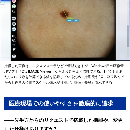
撮影した画像は、エクスプローラなどで管理できるが、Windows用の画像管
理ソフト「D'z IMAGE Viewer」ならより効率よく管理できる。1ピクセルあ
たりのミリ数を計算できる値を記録しているため、撮影後やPCに取り込んで
からも任意の位置でスケール表示が可能だ。短径と長径も表示できる
医療現場での使いやすさを徹底的に追求
――先生方からのリクエストで搭載した機能や、変更
した仕様はありますか?