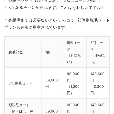
全身脱毛セット（顔・VIO除く）の5回コースの場合、
月々2,300円～始められます。これはうれしいですね！
全身脱毛までは必要ないという人には、部位別脱毛セット
プランも豊富に用意されています。
5回コー
8回コー
ス
ス
脱毛部位
1回
（月額払
（月額払
い）
い）
99,000
149,600
39,600
円
円
VIO脱毛セット
円
（1,200
（2,300
円）
円）
顔脱毛セット
99,000
149,600
（額・ほほ・鼻・
39,600
円
円