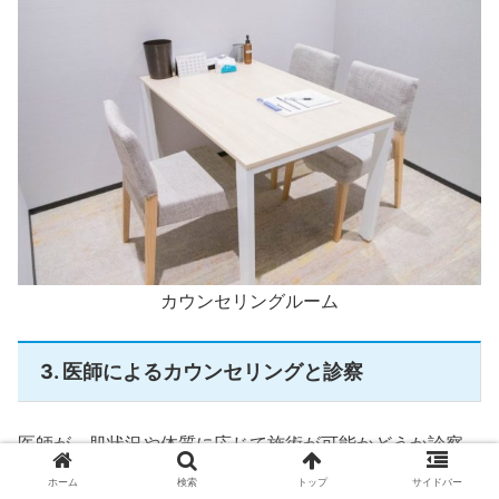
カウンセリングルーム
3. 医師によるカウンセリングと診察
医師が、肌状況や体質に応じて施術が可能かどうか診察。
医療脱毛の特徴、施術上のリスクや注意点を医師からも説
ホーム
検索
トップ
サイドバー