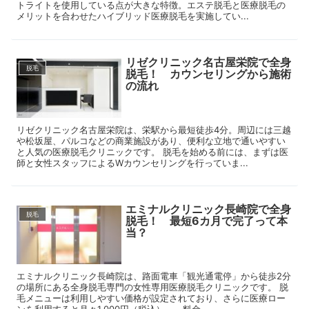
トライトを使用している点が大きな特徴。エステ脱毛と医療脱毛の
メリットを合わせたハイブリッド医療脱毛を実施してい...
リゼクリニック名古屋栄院で全身
脱毛
脱毛！ カウンセリングから施術
の流れ
リゼクリニック名古屋栄院は、栄駅から最短徒歩4分。周辺には三越
や松坂屋、パルコなどの商業施設があり、便利な立地で通いやすい
と人気の医療脱毛クリニックです。 脱毛を始める前には、まずは医
師と女性スタッフによるWカウンセリングを行っていま...
エミナルクリニック長崎院で全身
脱毛
脱毛！ 最短6カ月で完了って本
当？
エミナルクリニック長崎院は、路面電車「観光通電停」から徒歩2分
の場所にある全身脱毛専門の女性専用医療脱毛クリニックです。 脱
毛メニューは利用しやすい価格が設定されており、さらに医療ロー
ンを利用すると月々1,000円（税込）～。料金...