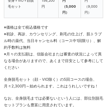
全身＋VIO＋顔脱
156,200
円
円
毛セット
円
（5,000
（9,000
円）
円）
※価格は全て税込価格です
※初診、再診、カウンセリング、剃毛の仕上げ、肌トラブ
ル時の薬代、当日キャンセル料（コース中1回限り）、解
約手数料は無料
※月々の支払額は、信販会社または審査の状況によって異
なる場合がありますので、あくまで目安として参考にして
ください
全身脱毛セット（顔・VIO除く）の5回コースの場合、
月々2,300円～始められます。これはうれしいですね！
なお、全身脱毛までは必要ないという人には、部位別脱毛
セットプランも豊富に用意されています。