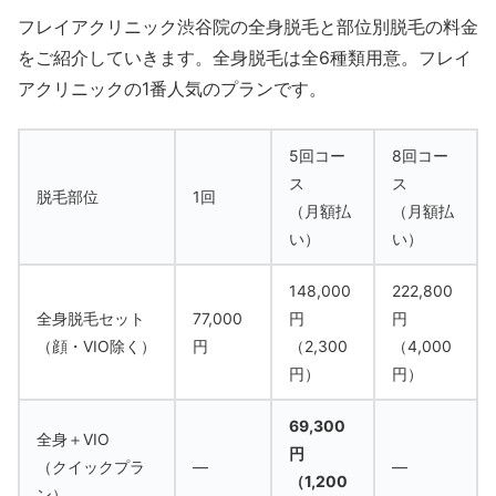
フレイアクリニック渋谷院の全身脱毛と部位別脱毛の料金
をご紹介していきます。全身脱毛は全6種類用意。フレイ
アクリニックの1番人気のプランです。
5回コー
8回コー
ス
ス
脱毛部位
1回
（月額払
（月額払
い）
い）
148,000
222,800
全身脱毛セット
77,000
円
円
（顔・VIO除く）
円
（2,300
（4,000
円）
円）
69,300
全身＋VIO
円
（クイックプラ
―
―
（1,200
ン）