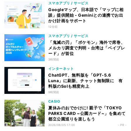
スマホアプリ / サービス
Googleマップ、日本語で「マップに相
談」提供開始 - Geminiとの連携でお出
かけ計画をサポート
12分前
スマホアプリ / サービス
「鬼滅の刃」「ポケモン」海外で席巻、
メルカリ調査で判明 - 台湾は「ベイブレ
ード」が首位
3時間前
インターネット
ChatGPT、無料版を「GPT-5.6
Luna」に刷新、チャット無制限に 有
料版のSolも精度向上
9時間前
CASIO
夏休みのおでかけに! 親子で「TOKYO
PARKS CARD ~公園カード~」を集めて
都立公園巡りを楽しもう
2026/08/05 17:00
- PR -