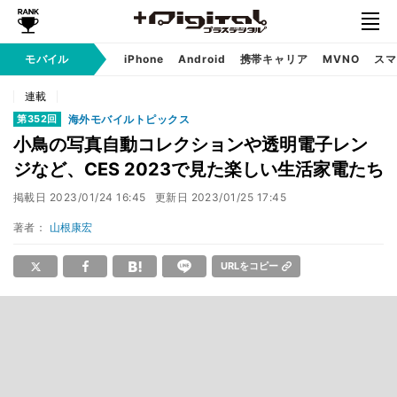
モバイル
iPhone
Android
携帯キャリア
MVNO
スマ
連載
海外モバイルトピックス
第352回
小鳥の写真自動コレクションや透明電子レン
ジなど、CES 2023で見た楽しい生活家電たち
掲載日
2023/01/24 16:45
更新日
2023/01/25 17:45
著者：
山根康宏
URLをコピー