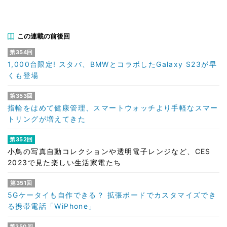
この連載の前後回
第354回
1,000台限定! スタバ、BMWとコラボしたGalaxy S23が早
くも登場
第353回
指輪をはめて健康管理、スマートウォッチより手軽なスマー
トリングが増えてきた
第352回
小鳥の写真自動コレクションや透明電子レンジなど、CES
2023で見た楽しい生活家電たち
第351回
5Gケータイも自作できる？ 拡張ボードでカスタマイズでき
る携帯電話「WiPhone」
第350回