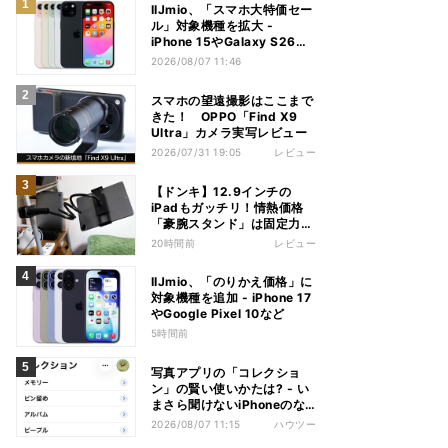
IIJmio、「スマホ大特価セー
ル」対象機種を拡大 -
iPhone 15やGalaxy S26な
ど
2026/08/07 11:46
スマホの望遠撮影はここまで
きた！ OPPO「Find X9
Ultra」カメラ実写レビュー
2026/07/31 19:05
レビュー
【ドンキ】12.9インチの
iPadもガッチリ！情熱価格
「豪腕スタンド」は固定力が
頼もしい
20時間前
レビュー
IIJmio、「のりかえ価格」に
対象機種を追加 - iPhone 17
やGoogle Pixel 10など
5時間前
写真アプリの「コレクショ
ン」の賢い使いかたは? - い
まさら聞けないiPhoneのな
ぜ
2026/08/07 11:15
ハウツー