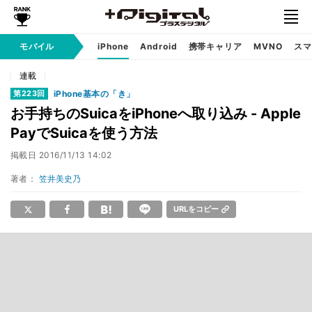
モバイル
iPhone
Android
携帯キャリア
MVNO
スマ
連載
iPhone基本の「き」
第223回
お手持ちのSuicaをiPhoneへ取り込み - Apple
PayでSuicaを使う方法
掲載日
2016/11/13 14:02
著者：
笠井美史乃
URLをコピー