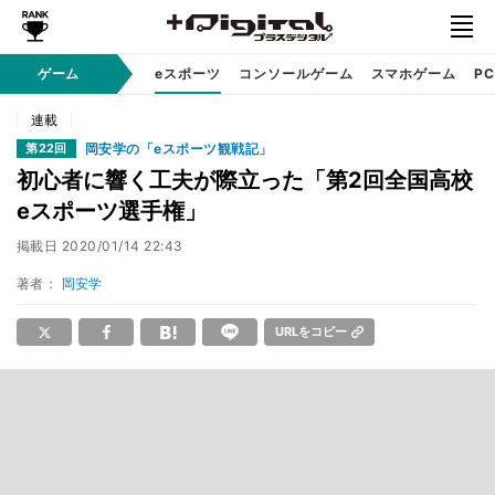
ゲーム
eスポーツ
コンソールゲーム
スマホゲーム
P
連載
岡安学の「eスポーツ観戦記」
第22回
初心者に響く工夫が際立った「第2回全国高校
eスポーツ選手権」
掲載日
2020/01/14 22:43
著者：
岡安学
URLをコピー