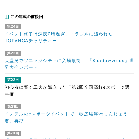
この連載の前後回
第24回
イベント終了は深夜0時過ぎ、トラブルに追われた
TOPANGAチャリティー
第23回
大盛況でソニックシティに入場規制！ 『Shadowverse』世
界大会レポート
第22回
初心者に響く工夫が際立った「第2回全国高校eスポーツ選
手権」
第21回
インテルのeスポーツイベントで「歌広場淳vsしんじょう
君」再び
第20回