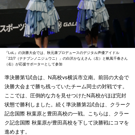
『LoL』の決勝大会では、秋元康プロデュースのデジタル声優アイドル
「22/7（ナナブンノニジュウニ）」の白沢かなえさん（左）と帆風千春さん
（右）が応援サポーターとして参加
準決勝第1試合は、N高校vs横浜市立南。前回の大会で
決勝大会まで勝ち残っていたチーム同士の対戦です。
ここでは、圧倒的な力を見せつけたN高校がほぼ完封
状態で勝利しました。続く準決勝第2試合は、クラーク
記念国際 秋葉原と豊田高校の一戦。こちらは、クラー
ク記念国際 秋葉原が豊田高校を下して決勝戦にコマを
進めます。