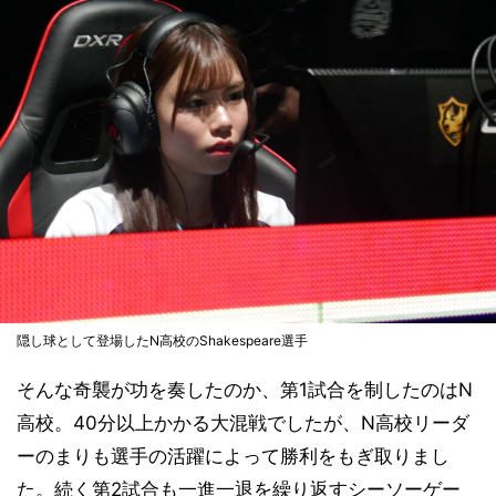
隠し球として登場したN高校のShakespeare選手
そんな奇襲が功を奏したのか、第1試合を制したのはN
高校。40分以上かかる大混戦でしたが、N高校リーダ
ーのまりも選手の活躍によって勝利をもぎ取りまし
た。続く第2試合も一進一退を繰り返すシーソーゲー