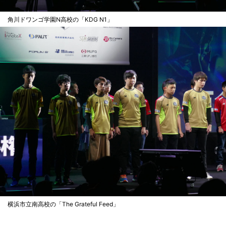
角川ドワンゴ学園N高校の「KDG N1」
横浜市立南高校の「The Grateful Feed」