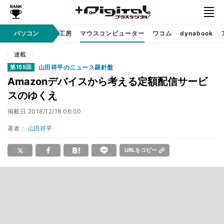
パソコン
パソコン工房
マウスコンピューター
ワコム
dynabook
Sponsored
連載
山田祥平のニュース羅針盤
第155回
Amazonデバイスから考える定額配信サービ
スのゆくえ
掲載日
2018/12/18 06:00
著者：
山田祥平
URLをコピー