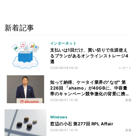
新着記事
インターネット
支払いは1回だけ、買い切りで生涯使え
るプランがあるオンラインストレージ4
選
2026/08/08 06:00
レポート
知って納得、ケータイ業界の"なぜ" 第
226回 「ahamo」が40GBに、中容量
帯のキャンペーン競争激化の背景に携帯
各社の“迷い”あり
2026/08/07 16:36
連載
Windows
窓辺の小石 第277回 RPL Affair
2026/08/07 16:19
連載