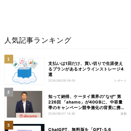
人気記事ランキング
支払いは1回だけ、買い切りで生涯使え
るプランがあるオンラインストレージ4
選
2026/08/08 06:00
レポート
知って納得、ケータイ業界の"なぜ" 第
226回 「ahamo」が40GBに、中容量
帯のキャンペーン競争激化の背景に携帯
各社の“迷い”あり
2026/08/07 16:36
連載
ChatGPT、無料版を「GPT-5.6