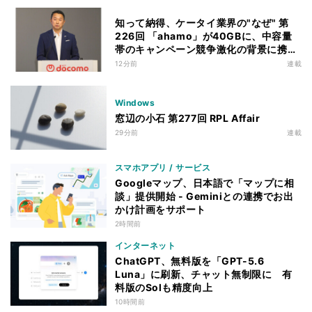
知って納得、ケータイ業界の"なぜ" 第
226回 「ahamo」が40GBに、中容量
帯のキャンペーン競争激化の背景に携帯
各社の“迷い”あり
12分前
連載
Windows
窓辺の小石 第277回 RPL Affair
29分前
連載
スマホアプリ / サービス
Googleマップ、日本語で「マップに相
談」提供開始 - Geminiとの連携でお出
かけ計画をサポート
2時間前
インターネット
ChatGPT、無料版を「GPT-5.6
Luna」に刷新、チャット無制限に 有
料版のSolも精度向上
10時間前