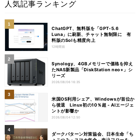
人気記事ランキング
ChatGPT、無料版を「GPT-5.6
Luna」に刷新、チャット無制限に 有
料版のSolも精度向上
12時間前
Synology、4GBメモリーで価格を抑え
たNAS新製品「DiskStation neo+」シ
リーズ
2026/08/06 16:35
米国OS利用シェア、Windowsが首位か
ら後退 Linux初の10％超 - AIエージェ
ントが影響か
2026/08/04 12:50
ダークパターン対策協会、日本生命「ち
ょこつみ・スマホ年金」申込フローを