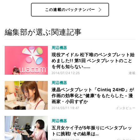
この連載のバックナンバー
編集部が選ぶ関連記事
周辺機器
現役アイドル 松下唯のペンタブレット始
めました!! 第1回 ペンタブレットのこと
を何も知らない……
2014/07/24 12:25
連載
周辺機器
液晶ペンタブレット「Cintiq 24HD」が
作画の効率化と"健康"をもたらした - 漫
画家・小田すずか
2014/03/11 19:47
インタビュー
周辺機器
五月女ケイ子が5年振りにペンタブレッ
トに挑戦! その結果は…
2011/12/22 13:30
インタビュー