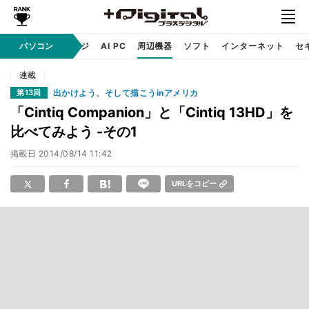
C
自作 / テクノロジ
パソコン
AI PC
周辺機器
ソフト
インターネット
セ
連載
出かけよう、そして描こうinアメリカ
第13回
「Cintiq Companion」と「Cintiq 13HD」を
比べてみよう -その1
掲載日
2014/08/14 11:42
URLをコピー