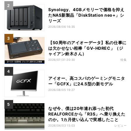
Synology、4GBメモリーで価格を抑え
たNAS新製品「DiskStation neo+」シ
リーズ
2026/08/06 16:35
【50周年のアイオーデータ】私の仕事に
は欠かせない相棒「GV-HDREC」（ジ
ャイアン鈴木さん）
2026/07/31 20:30
特集
アイオー、高コスパのゲーミングモニタ
ー「GCFX」に24.5型の新モデル
2026/08/05 19:27
なぜ今、僕は20年連れ添った初代
REALFORCEから「R3S」へ乗り換えた
のか。1カ月使い込んで実感したこと
2026/04/03 15:03
レビュー