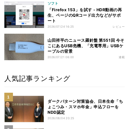
ソフト
「Firefox 153」を試す - HDR動画の再
生、ページのQRコード出力などがサポ
ート
2026/07/24 16:25
レビュー
山田祥平のニュース羅針盤 第551回 今そ
こにあるUSB危機、「充電専用」USBケ
ーブルの背景
2026/07/21 06:00
連載
人気記事ランキング
ダークパターン対策協会、日本生命「ち
ょこつみ・スマホ年金」申込フローを
NDD認定
2026/08/04 20:25