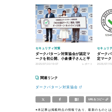
セキュリティ対策
セキュリ
ダークパターン対策協会が認定マ
ダークパ
ークを初公開、小倉優子さんと平
定マーク
成ノブシコブシもダークパターン
トを公開
2025/07/23 10:07
レポート
2025/07/15
について学ぶ
関連リンク
ダークパターン対策協会
URLをコピー
※本記事は掲載時点の情報であり、最新のものと