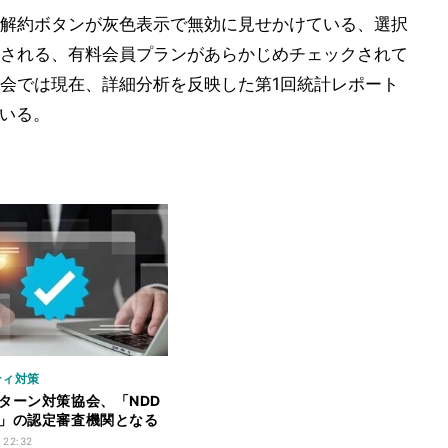
解約ボタンが灰色表示で無効に見せかけている、選択
される、有料会員プランがあらかじめチェックされて
会では現在、詳細分析を反映した第1回統計レポート
ている。
ティ対策
ターン対策協会、「NDD
」の認定審査機関となる
ンライン説明会を開催
 22:32