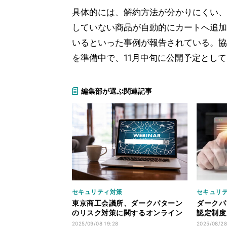
具体的には、解約方法が分かりにくい、
していない商品が自動的にカートへ追加
いるといった事例が報告されている。協
を準備中で、11月中旬に公開予定とし
編集部が選ぶ関連記事
セキュリティ対策
セキュリ
東京商工会議所、ダークパターン
ダークパ
のリスク対策に関するオンライン
認定制度
セミナーを9月24日に開催
ためのオ
2025/09/08 19:28
2025/08/28