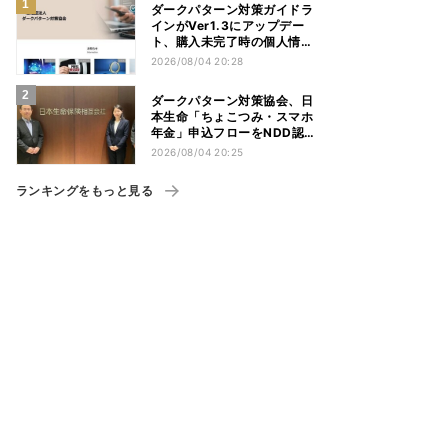
ダークパターン対策ガイドラ
インがVer1.3にアップデー
ト、購入未完了時の個人情報
利用を追記
2026/08/04 20:28
ダークパターン対策協会、日
本生命「ちょこつみ・スマホ
年金」申込フローをNDD認
定
2026/08/04 20:25
ランキングをもっと見る