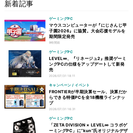
新着記事
ゲーミングPC
マウスコンピューターが『にじさんじ甲
子園2026』に協賛。大会応援モデルを
期間限定発売
9時間前
ゲーミングPC
LEVEL∞、『リネージュ2』推奨ゲーミ
ングPCの仕様をアップデートして新発
売
2026/07/31 18:11
キャンペーン / イベント
FRONTIERが半期決算セール、決算だか
らできる特価PCを全18機種ラインナッ
プ
2026/07/31 16:31
ゲーミングPC
「ZETA DIVISION × LEVEL∞ コラボゲ
ーミングPC」に“kun”氏オリジナルデザ