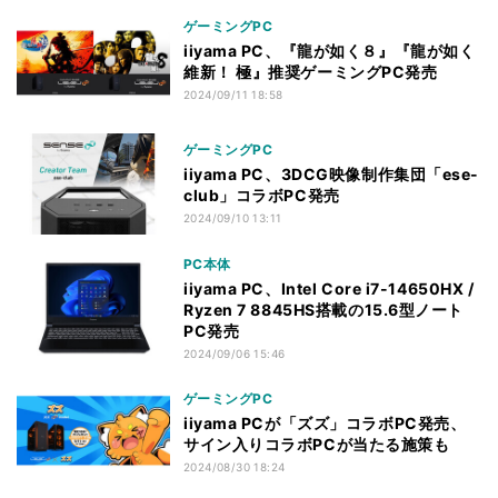
ゲーミングPC
iiyama PC、『龍が如く８』『龍が如く
維新！ 極』推奨ゲーミングPC発売
2024/09/11 18:58
ゲーミングPC
iiyama PC、3DCG映像制作集団「ese-
club」コラボPC発売
2024/09/10 13:11
PC本体
iiyama PC、Intel Core i7-14650HX /
Ryzen 7 8845HS搭載の15.6型ノート
PC発売
2024/09/06 15:46
ゲーミングPC
iiyama PCが「ズズ」コラボPC発売、
サイン入りコラボPCが当たる施策も
2024/08/30 18:24