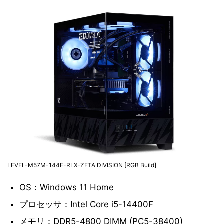
LEVEL-M57M-144F-RLX-ZETA DIVISION [RGB Build]
OS：Windows 11 Home
プロセッサ：Intel Core i5-14400F
メモリ：DDR5-4800 DIMM (PC5-38400)