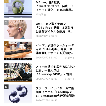
米Bose、第2世代
「QuietComfort」発表 ノ
イキャン強化、メガネ着用時
の低下を抑制
17時間前
CMF、カフ型イヤホン
「Clip Pro」発表 3点支持
と操作ダイヤルを採用、8月
15日発売
2026/08/05 06:57
ボーズ、次世代ホームオーデ
ィオ「Lifestyle」発表 立
体音響もデザインも妥協な
し！
2026/05/05 21:00
レポート
スマホ全盛でも広がるDAPの
世界、一番人気は
「Snowsky DISC」 - 古田
雄介の家電トレンド通信
2026/07/27 12:05
レポート
ファーウェイ、イヤーカフ型
旗艦イヤホン「FreeClip 2
S」のMakuake先行販売開始
2026/07/30 19:45