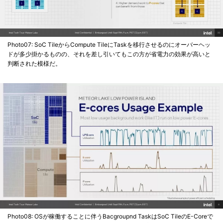
Photo07: SoC TileからCompute TileにTaskを移行させるのにオーバーヘッ
ドが多少掛かるものの、それを差し引いてもこの方が省電力の効果が高いと
判断された模様だ。
Photo08: OSが稼働することに伴うBacgroupnd TaskはSoC TileのE-Coreで