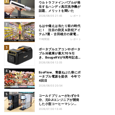
ウルトラファインバブルが発
生するハンディ高圧洗浄機が
話題、メリットを聞いた
2026/08/05 21:45
レポート
もはや備えは当たり前の時代
に！ 注目の防災＆防犯アイ
テム7選 - 古田雄介の家電ト
レンド通信
11時間前
レポート
ポータブルエアコンやポータ
ブル冷蔵庫が最大70％引
き、BougeRVが9周年記念
セール
2026/08/06 12:05
EcoFlow、青森ねぶた祭にポ
ータブル電源を提供 今年で
4回目
2026/08/03 20:54
コールドブリューがわずか5
分、元DJIエンジニアが開発
した小型コーヒーマシン
「Brezi」
2026/07/30 13:45