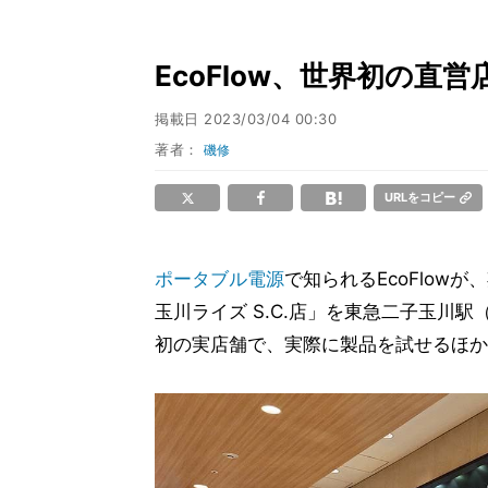
EcoFlow、世界初の
掲載日
2023/03/04 00:30
著者：
磯修
URLをコピー
ポータブル電源
で知られるEcoFlowが、
玉川ライズ S.C.店」を東急二子玉川駅
初の実店舗で、実際に製品を試せるほか