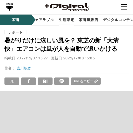
オーディオ
家電
時計 / ウェアラブル
生活家電
家電量販店
デジタルコンテ
レポート
暑がりだけに涼しい風を？ 東芝の新「大清
快」エアコンは風が人を自動で追いかける
掲載日
2022/12/07 15:27
更新日
2022/12/08 15:05
著者：
吉川朝彦
URLをコピー