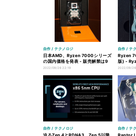
自作 / テクノロジ
自作 / テ
日本AMD、Ryzen 7000シリーズ
Ryzen 
の国内価格を発表 - 販売解禁は9
版) - R
月30日に決定
なるか、
2022/09/26 22:19
2022/09/26
ト
自作 / テクノロジ
自作 / テ
迫るZen 4とRDNA3、Zen 5以降
Raptor