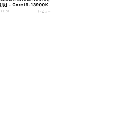
) - Core i9-13900K
をベンチマークテスト
 22:01
レビュー