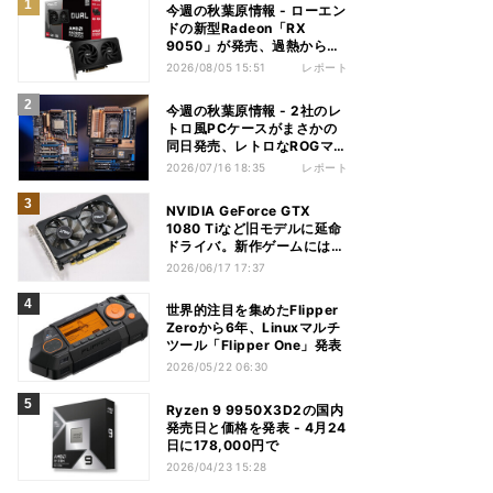
今週の秋葉原情報 - ローエン
ドの新型Radeon「RX
9050」が発売、過熱から守
れる電源ケーブルも
2026/08/05 15:51
レポート
今週の秋葉原情報 - 2社のレ
トロ風PCケースがまさかの
同日発売、レトロなROGマザ
ーも登場
2026/07/16 18:35
レポート
NVIDIA GeForce GTX
1080 Tiなど旧モデルに延命
ドライバ。新作ゲームには非
対応
2026/06/17 17:37
世界的注目を集めたFlipper
Zeroから6年、Linuxマルチ
ツール「Flipper One」発表
2026/05/22 06:30
Ryzen 9 9950X3D2の国内
発売日と価格を発表 - 4月24
日に178,000円で
2026/04/23 15:28