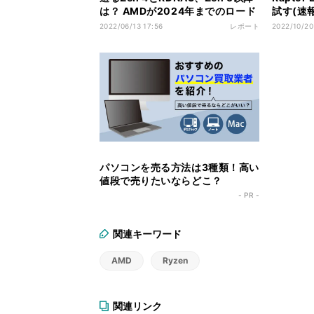
は？ AMDが2024年までのロード
試す(速報版
マップ - AMD Financial Analyst
の実性能
2022/06/13 17:56
レポート
2022/10/20
Day 2022より
パソコンを売る方法は3種類！高い
値段で売りたいならどこ？
- PR -
関連キーワード
AMD
Ryzen
関連リンク