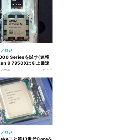
クノロジ
7000 Seriesを試す(速報
yzen 9 7950Xは史上最速
Zen 4世代の実性能テス
 22:00
レビュー
クノロジ
 Lakeこと第13世代Coreを