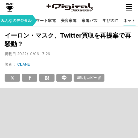
家族のデジタル
みんなのデジタル
スマート家電
美容家電
家電バズ
学びのIT
ネット
イーロン・マスク、Twitter買収を再提案で再
騒動？
掲載日
2022/10/06 17:26
著者：
CLANE
URLをコピー