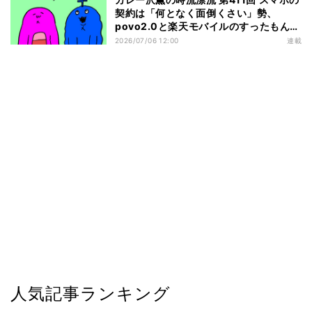
契約は「何となく面倒くさい」勢、
povo2.0と楽天モバイルのすったもんだ
を眺める
2026/07/06 12:00
連載
人気記事ランキング