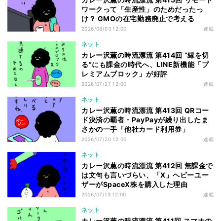
ワークって「生産性」のためだったっ
け？ GMOの在宅勤務廃止で考える
2026/08/03 12:00
連載
ネット
カレー沢薫の時流漂流 第414回 “縁を切
る”にも課金の時代へ、LINE新機能「プ
レミアムブロック」が好評
2026/07/27 12:00
連載
ネット
カレー沢薫の時流漂流 第413回 QRコー
ド決済の覇者・PayPayが繰り出したま
さかの一手「他社カード利用券」
2026/07/20 12:00
連載
ネット
カレー沢薫の時流漂流 第412回 無課金で
は文句も言いづらい、「X」ヘビーユー
ザーがSpaceX株を購入した理由
2026/07/13 12:00
連載
ネット
カレー沢薫の時流漂流 第411回 スマホの