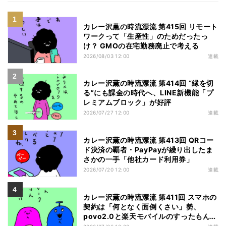
カレー沢薫の時流漂流 第415回 リモート
ワークって「生産性」のためだったっ
け？ GMOの在宅勤務廃止で考える
2026/08/03 12:00
連載
カレー沢薫の時流漂流 第414回 “縁を切
る”にも課金の時代へ、LINE新機能「プ
レミアムブロック」が好評
2026/07/27 12:00
連載
カレー沢薫の時流漂流 第413回 QRコー
ド決済の覇者・PayPayが繰り出したま
さかの一手「他社カード利用券」
2026/07/20 12:00
連載
カレー沢薫の時流漂流 第411回 スマホの
契約は「何となく面倒くさい」勢、
povo2.0と楽天モバイルのすったもんだ
を眺める