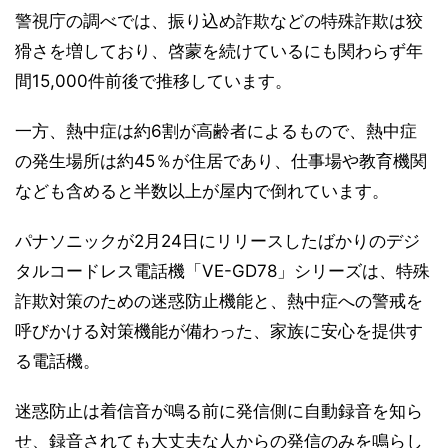
警視庁の調べでは、振り込め詐欺などの特殊詐欺は狡
猾さを増しており、啓蒙を続けているにも関わらず年
間15,000件前後で推移しています。
一方、熱中症は約6割が高齢者によるもので、熱中症
の発生場所は約45％が住居であり、仕事場や教育機関
なども含めると半数以上が屋内で倒れています。
パナソニックが2月24日にリリースしたばかりのデジ
タルコードレス電話機「VE-GD78」シリーズは、特殊
詐欺対策のための迷惑防止機能と、熱中症への警戒を
呼びかける対策機能が備わった、家族に安心を提供す
る電話機。
迷惑防止は着信音が鳴る前に発信側に自動録音を知ら
せ、録音されても大丈夫な人からの発信のみを鳴らし