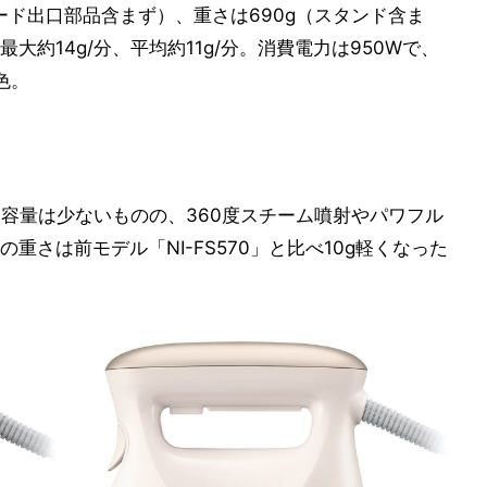
（コード出口部品含まず）、重さは690g（スタンド含ま
大約14g/分、平均約11g/分。消費電力は950Wで、
色。
りタンク容量は少ないものの、360度スチーム噴射やパワフル
さは前モデル「NI-FS570」と比べ10g軽くなった