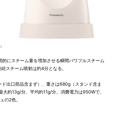
右）
、瞬間的にスチーム量を増加させる瞬間パワフルスチーム
連続スチーム噴射は約4分となる。
（コード出口部品含まず）、重さは680g（スタンド含ま
大約13g/分、平均約11g/分。消費電力は950Wで、
ュの2色。