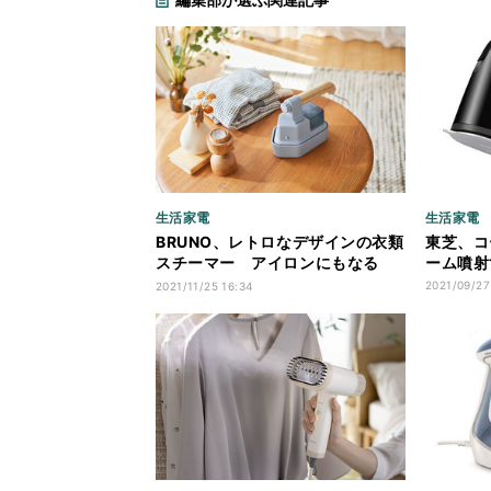
生活家電
生活家電
BRUNO、レトロなデザインの衣類
東芝、コ
スチーマー アイロンにもなる
ーム噴射
2WAY仕様
2021/09/27
2021/11/25 16:34