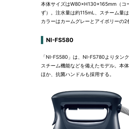
本体サイズはW80×H130×165mm
ず）。注水量は約115mL、スチーム量は最
カラーはカームグレーとアイボリーの2
NI-FS580
「NI-FS580」は、NI-FS780よ
スチーム機能などを備えたモデル。本体の重
ほか、抗菌ハンドルも採用する。