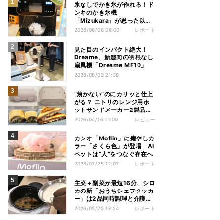
氷なしでかき氷が作れる！ド
ンキのかき氷機
「Mizukara」が思った以上
に全部やってくれた
2026/06/06 06:00
レポート
見た目のインパクト絶大！
Dreame、新趣向の羽根なし
扇風機「Dreame MF10」
2026/08/03 21:38
“焼かない”のにカリッと仕上
がる？ ニトリのレンジ用ホ
ットサンドメーカー2製品を
使い比べてみた
2026/04/16 11:00
レビュー
カシオ「Moflin」に癒やしカ
ラー「さくら色」が登場 AI
ペットは“人”をつなぐ存在へ
2026/07/25 12:07
レポート
主菜＋副菜が最短16分、シロ
カの新「おうちシェフクッカ
ー」は2品同時調理と介護食
に注目
2026/05/25 19:24
レポート