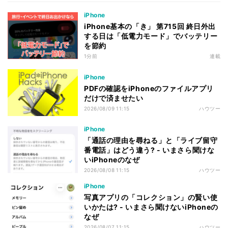
iPhone
iPhone基本の「き」 第715回 終日外出
する日は「低電力モード」でバッテリー
を節約
1分前
連載
iPhone
PDFの確認をiPhoneのファイルアプリ
だけで済ませたい
2026/08/09 11:15
ハウツー
iPhone
「通話の理由を尋ねる」と「ライブ留守
番電話」はどう違う? - いまさら聞けな
いiPhoneのなぜ
2026/08/08 11:15
ハウツー
iPhone
写真アプリの「コレクション」の賢い使
いかたは? - いまさら聞けないiPhoneの
なぜ
2026/08/07 11:15
ハウツー