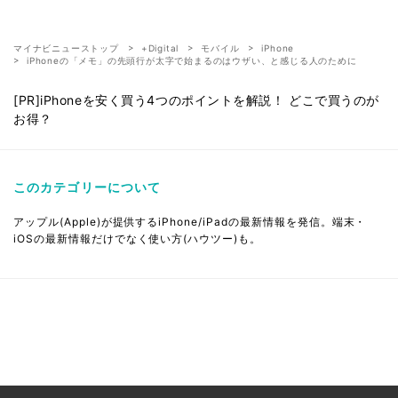
マイナビニューストップ
+Digital
モバイル
iPhone
iPhoneの「メモ」の先頭行が太字で始まるのはウザい、と感じる人のために
[PR]iPhoneを安く買う4つのポイントを解説！ どこで買うのが
お得？
このカテゴリーについて
アップル(Apple)が提供するiPhone/iPadの最新情報を発信。端末・
iOSの最新情報だけでなく使い方(ハウツー)も。