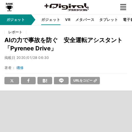
ガジェット
ガジェット
VR
メタバース
タブレット
電子
レポート
AIの力で事故を防ぐ 安全運転アシスタント
「Pyrenee Drive」
掲載日
2020/01/28 06:30
著者：
磯修
URLをコピー