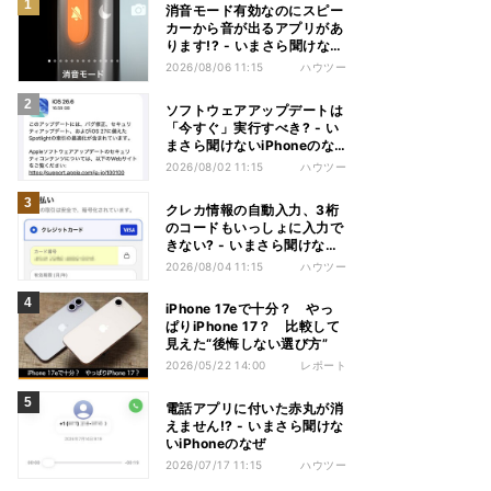
消音モード有効なのにスピー
カーから音が出るアプリがあ
ります!? - いまさら聞けない
iPhoneのなぜ
2026/08/06 11:15
ハウツー
ソフトウェアアップデートは
「今すぐ」実行すべき? - い
まさら聞けないiPhoneのな
ぜ
2026/08/02 11:15
ハウツー
クレカ情報の自動入力、3桁
のコードもいっしょに入力で
きない? - いまさら聞けない
iPhoneのなぜ
2026/08/04 11:15
ハウツー
iPhone 17eで十分？ やっ
ぱりiPhone 17？ 比較して
見えた“後悔しない選び方”
2026/05/22 14:00
レポート
電話アプリに付いた赤丸が消
えません!? - いまさら聞けな
いiPhoneのなぜ
2026/07/17 11:15
ハウツー