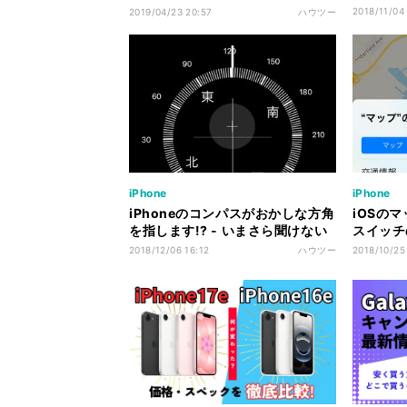
iPhoneのなぜ
2018/11/04
2019/04/23 20:57
ハウツー
iPhone
iPhone
iPhoneのコンパスがおかしな方角
iOSの
を指します!? - いまさら聞けない
スイッチ
iPhoneのなぜ
ないiPh
2018/12/06 16:12
ハウツー
2018/10/25