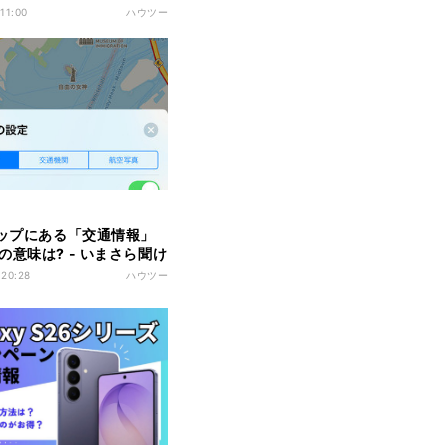
 11:00
ハウツー
マップにある「交通情報」
の意味は? - いまさら聞け
oneのなぜ
 20:28
ハウツー