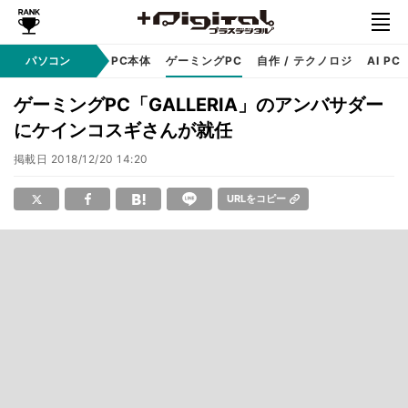
ndows
パソコン
アップル
PC本体
ゲーミングPC
自作 / テクノロジ
AI PC
ゲーミングPC「GALLERIA」のアンバサダー
にケインコスギさんが就任
掲載日
2018/12/20 14:20
URLをコピー