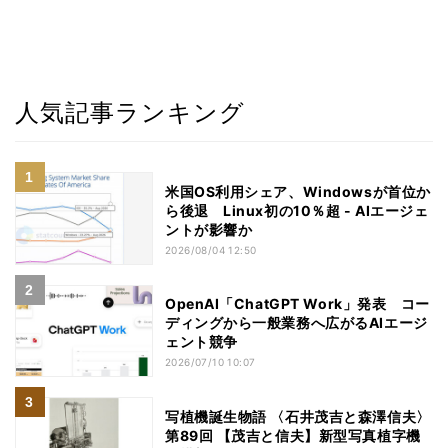
人気記事ランキング
米国OS利用シェア、Windowsが首位か
ら後退 Linux初の10％超 - AIエージェ
ントが影響か
2026/08/04 12:50
OpenAI「ChatGPT Work」発表 コー
ディングから一般業務へ広がるAIエージ
ェント競争
2026/07/10 10:07
写植機誕生物語 〈石井茂吉と森澤信夫〉
第89回 【茂吉と信夫】新型写真植字機