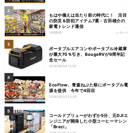
もはや備えは当たり前の時代に！ 注目
の防災＆防犯アイテム7選 - 古田雄介の
家電トレンド通信
16時間前
レポート
ポータブルエアコンやポータブル冷蔵庫
が最大70％引き、BougeRVが9周年記
念セール
2026/08/06 12:05
EcoFlow、青森ねぶた祭にポータブル電
源を提供 今年で4回目
2026/08/03 20:54
コールドブリューがわずか5分、元DJIエ
ンジニアが開発した小型コーヒーマシン
「Brezi」
2026/07/30 13:45