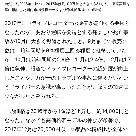
台だった2016年に比べ、2017年は約109万台と大きく伸張した。販売実績を
基に推計した国内市場規模データより作成(GfK Japan調べ)
2017年にドライブレコーダーの販売が急伸する要因と
なったのが、あおり運転を発端とする痛ましい死亡事
故が10月に大きく報道されたこと。9月までの販売台
数は、前年同期を9％程度上回る程度で推移していた
が、10月は前年同期の2.6倍、11月は2.4倍、12月は1.7
倍に急伸。報道でドライブレコーダーの認知度が向上
したことや、万が一のトラブルや事故に備えたいとい
うドライバーの意識が高まったことが、販売の加速に
つながったとみられる。
平均価格は2016年から1％ほど上昇し、約14,000円と
なった。なかでも高価格帯モデルの伸びが顕著で、
2017年12月は20,000円以上の製品の構成比が全体の