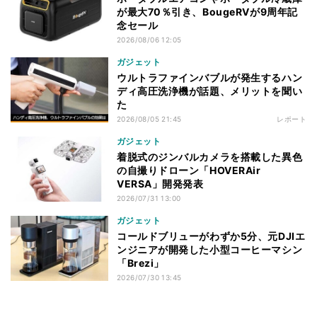
が最大70％引き、BougeRVが9周年記
念セール
2026/08/06 12:05
ガジェット
ウルトラファインバブルが発生するハン
ディ高圧洗浄機が話題、メリットを聞い
た
2026/08/05 21:45
レポート
ガジェット
着脱式のジンバルカメラを搭載した異色
の自撮りドローン「HOVERAir
VERSA」開発発表
2026/07/31 13:00
ガジェット
コールドブリューがわずか5分、元DJIエ
ンジニアが開発した小型コーヒーマシン
「Brezi」
2026/07/30 13:45