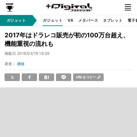
ガジェット
ガジェット
VR
メタバース
タブレット
電子
2017年はドラレコ販売が初の100万台超え、
機能重視の流れも
掲載日
2018/02/19 19:39
著者：
磯修
URLをコピー