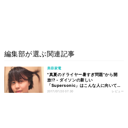
編集部が選ぶ関連記事
美容家電
"真夏のドライヤー暑すぎ問題"から開
放!? - ダイソンの新しい
「Supersonic」はこんな人に向いてい
る
2017/07/20 07:30
レビュー