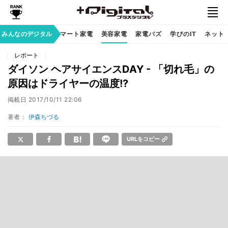
家族のデジタル
みんなのデジタル
スマート家電
美容家電
家電バズ
学びのIT
ネット
レポート
ダイソン ヘアサイエンスDAY - 「切れ毛」の
原因はドライヤーの温度!?
掲載日
2017/10/11 22:06
著者：
伊森ちづる
URLをコピー