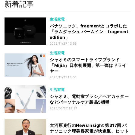
新着記事
生活家電
パナソニック、fragmentとコラボした
「ラムダッシュ パームイン - fragment
edition」
2025/11/27 13:56
生活家電
シャオミのスマートライフブランド
「Mijia」日本初展開、第一弾はドライ
ヤー
2025/11/21 13:00
生活家電
シャオミ、電動歯ブラシ／ヘアカッター
などパーソナルケア製品5機種
2025/06/27 18:37
大河原克行のNewsInsight 第317回 パ
ナソニック理美容家電が快進撃、ヒット