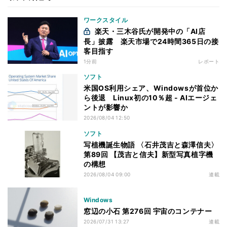
ワークスタイル
楽天・三木谷氏が開発中の「AI店
長」披露 楽天市場で24時間365日の接
客目指す
1分前
レポート
ソフト
米国OS利用シェア、Windowsが首位か
ら後退 Linux初の10％超 - AIエージェ
ントが影響か
2026/08/04 12:50
ソフト
写植機誕生物語 〈石井茂吉と森澤信夫〉
第89回 【茂吉と信夫】新型写真植字機
の構想
2026/08/04 09:00
連載
Windows
窓辺の小石 第276回 宇宙のコンテナー
2026/07/31 13:27
連載