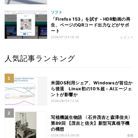
ソフト
「Firefox 153」を試す - HDR動画の再
生、ページのQRコード出力などがサポ
ート
2026/07/24 16:25
レビュー
人気記事ランキング
米国OS利用シェア、Windowsが首位か
ら後退 Linux初の10％超 - AIエージェ
ントが影響か
2026/08/04 12:50
写植機誕生物語 〈石井茂吉と森澤信夫〉
第89回 【茂吉と信夫】新型写真植字機
の構想
2026/08/04 09:00
連載