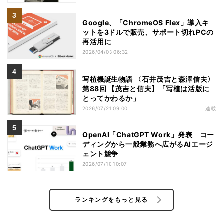
Google、「ChromeOS Flex」導入キ
ットを3ドルで販売、サポート切れPCの
再活用に
2026/04/03 06:32
写植機誕生物語 〈石井茂吉と森澤信夫〉
第88回 【茂吉と信夫】「写植は活版に
とってかわるか」
2026/07/21 09:00
連載
OpenAI「ChatGPT Work」発表 コー
ディングから一般業務へ広がるAIエージ
ェント競争
2026/07/10 10:07
ランキングをもっと見る