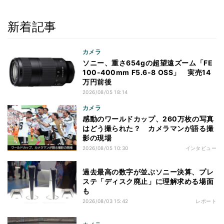
新着記事
カメラ
ソニー、重さ654gの超望遠ズーム「FE
100-400mm F5.6-8 OSS」 実売14
万円前後
2026/08/05 18:14
カメラ
感動のワールドカップ、260万枚の写真
はどう撮られた？ カメラマンが語る撮
影の現場
2026/08/05 10:30
インタビュー
過去最高の数字が並ぶソニー決算、プレ
ステ「ディスク廃止」に理解求める場面
も
2026/08/03 15:42
レポート