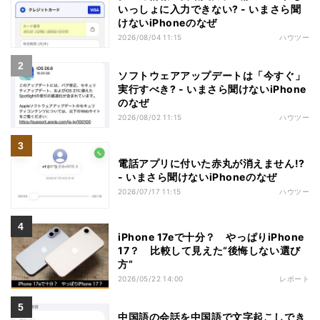
いっしょに入力できない? - いまさら聞
けないiPhoneのなぜ
2026/08/04 11:15
ハウツー
ソフトウェアアップデートは「今すぐ」
実行すべき? - いまさら聞けないiPhone
のなぜ
2026/08/02 11:15
ハウツー
電話アプリに付いた赤丸が消えません!?
- いまさら聞けないiPhoneのなぜ
2026/07/17 11:15
ハウツー
iPhone 17eで十分？ やっぱりiPhone
17？ 比較して見えた“後悔しない選び
方”
2026/05/22 14:00
レポート
中国語の会話を中国語で文字起こしでき