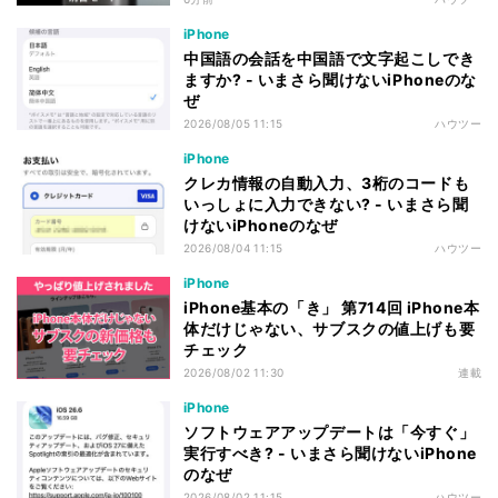
iPhone
中国語の会話を中国語で文字起こしでき
ますか? - いまさら聞けないiPhoneのな
ぜ
2026/08/05 11:15
ハウツー
iPhone
クレカ情報の自動入力、3桁のコードも
いっしょに入力できない? - いまさら聞
けないiPhoneのなぜ
2026/08/04 11:15
ハウツー
iPhone
iPhone基本の「き」 第714回 iPhone本
体だけじゃない、サブスクの値上げも要
チェック
2026/08/02 11:30
連載
iPhone
ソフトウェアアップデートは「今すぐ」
実行すべき? - いまさら聞けないiPhone
のなぜ
2026/08/02 11:15
ハウツー