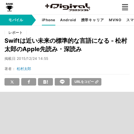
モバイル
iPhone
Android
携帯キャリア
MVNO
スマ
レポート
Swiftは近い未来の標準的な言語になる - 松村
太郎のApple先読み・深読み
掲載日
2015/12/24 14:55
著者：
松村太郎
URLをコピー