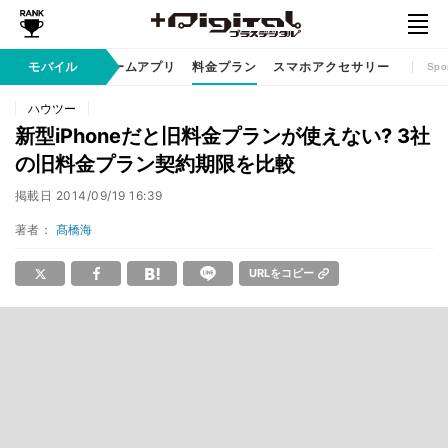
リ / サービス
モバイル
ゲームアプリ
料金プラン
スマホアクセサリー
Spo
ハウツー
新型iPhoneだと旧料金プランが使えない? 3社
の旧料金プラン契約期限を比較
掲載日
2014/09/19 16:39
著者：
髙橋海
URLをコピー