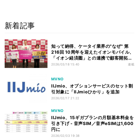
新着記事
知って納得、ケータイ業界の"なぜ" 第
216回 10周年を迎えたイオンモバイル、
「イオン経済圏」との連携で顧客開拓は
進むか
2026/03/18 15:40
連載
MVNO
IIJmio、オプションサービスのセット割
引対象に「IIJmioひかり」を追加
2026/02/17 21:22
MVNO
IIJmio、15ギガプランの月額基本料金を
引き下げ - 音声SIM／音声eSIMは1,600
円に
2026/02/03 19:38