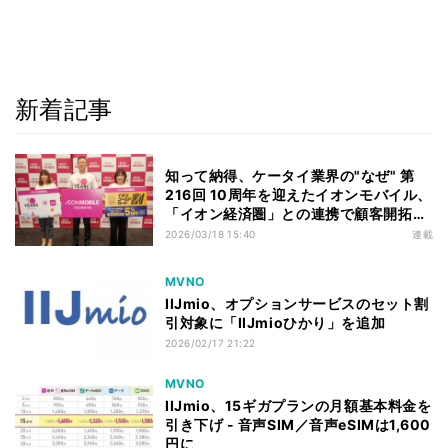
新着記事
知って納得、ケータイ業界の"なぜ" 第
216回 10周年を迎えたイオンモバイル、
「イオン経済圏」との連携で顧客開拓は
進むか
2026/03/18 15:40
連載
MVNO
IIJmio、オプションサービスのセット割
引対象に「IIJmioひかり」を追加
2026/02/17 21:22
MVNO
IIJmio、15ギガプランの月額基本料金を
引き下げ - 音声SIM／音声eSIMは1,600
円に