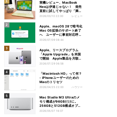
実機レビュー、MacBook
Neoは伊達じゃない！ 発売
直前に試してやっぱり「満
足」
2026/03/10 22:00
レビュー
Apple、macOS 28で暗号化
Mac OS拡張のサポート終了
へ ユーザーに事前対応呼び
かけ
2026/07/09 08:44
Apple、リースプログラム
「Apple Upgrade」を米国
で開始 Apple製品を月額で
利用
2026/07/29 06:58
「Macintosh HD」って何？
- iPhoneユーザーのための
Macのトリセツ
2026/04/25 22:00
ハウツー
Mac Studio M3 Ultraのメ
モリ構成が96GBだけに。
256GBと512GB構成オプシ
ョンが消失
2026/05/07 16:07