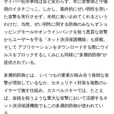
サイバー犯罪事情は昔と変わらず、常に攻撃側と守備
側のイタチごっこ。しかし、最終的にぜい弱性を突い
た攻撃を実行させず、未然に食い止めてくれるという
わけだ。当然、ぜい弱性に関する防御のみならずショ
ッピングモールやオンラインバンクを狙う悪質な攻撃
からユーザーを守る「ネット決済保護機能」も搭載。
そして アプリケーションをダウンロードする際にウイ
ルスをブロックするしくみにも同様に"多層的防御"が
提供されている。
多層的防御とは、 いくつもの要素が絡み合う複雑な攻
撃が増加しているなか、セキュリティ対策を複数のレ
イヤーで施す仕組み。カスペルスキーでは、たとえ
ば、金銭を狙うような重大な攻撃において活躍するネ
ット決済保護機能でもこの多層的防御が使われてい
る。