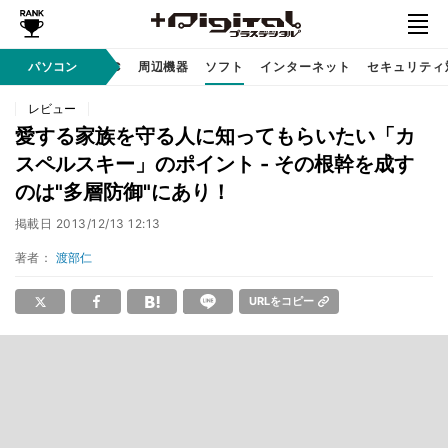
/ テクノロジ
パソコン
AI PC
周辺機器
ソフト
インターネット
セキュリティ
レビュー
愛する家族を守る人に知ってもらいたい「カ
スペルスキー」のポイント - その根幹を成す
のは"多層防御"にあり！
掲載日
2013/12/13 12:13
著者：
渡部仁
URLをコピー